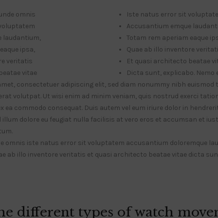
, unde omnis
Iste natus error sit volupta
t voluptatem
Accusantium emque laudant
 laudantium,
Totam rem aperiam eaque ip
eaque ipsa,
Quae ab illo inventore veritat
e veritatis
Et quasi architecto beatae vi
beatae vitae
Dicta sunt, explicabo. Nemo
amet, consectetuer adipiscing elit, sed diam nonummy nibh euismod t
at volutpat. Ut wisi enim ad minim veniam, quis nostrud exerci tatio
p ex ea commodo consequat. Duis autem vel eum iriure dolor in hendrerit
illum dolore eu feugiat nulla facilisis at vero eros et accumsan et ius
tum.
nde omnis iste natus error sit voluptatem accusantium doloremque l
e ab illo inventore veritatis et quasi architecto beatae vitae dicta su
he different types of watch move