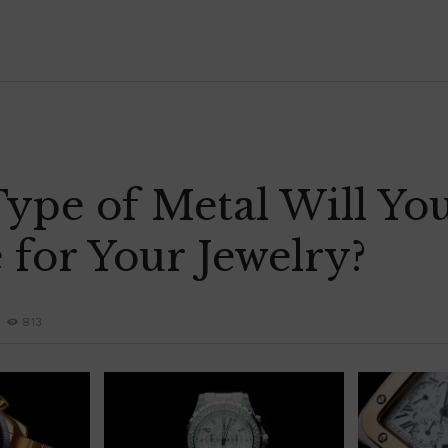
HOME
OLE LYNGGAARD
A LA BONNE HEURE
LA BRUNE ET LA BLONDE
Sablon Bruxelles
DODO JEWELRY
CONTACT
ype of Metal Will Yo
for Your Jewelry?
813