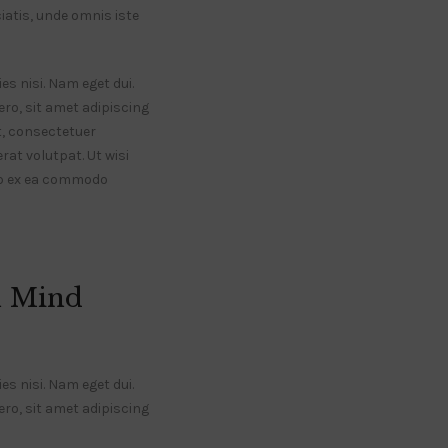
ciatis, unde omnis iste
es nisi. Nam eget dui.
o, sit amet adipiscing
, consectetuer
at volutpat. Ut wisi
uip ex ea commodo
n Mind
es nisi. Nam eget dui.
o, sit amet adipiscing