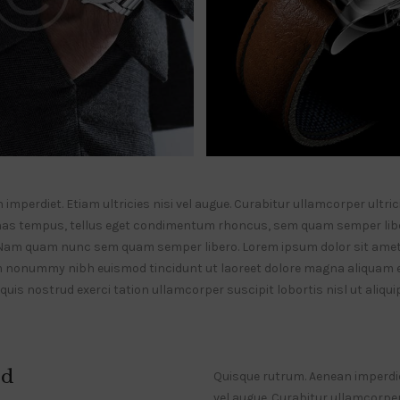
mperdiet. Etiam ultricies nisi vel augue. Curabitur ullamcorper ultrici
as tempus, tellus eget condimentum rhoncus, sem quam semper liber
Nam quam nunc sem quam semper libero. Lorem ipsum dolor sit amet
am nonummy nibh euismod tincidunt ut laoreet dolore magna aliquam er
uis nostrud exerci tation ullamcorper suscipit lobortis nisl ut aliq
d
Quisque rutrum. Aenean imperdiet
vel augue. Curabitur ullamcorper