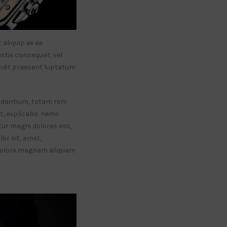
 aliquip ex ea
stie consequat, vel
landit praesent luptatum
audantium, totam rem
nt, explicabo. nemo
tur magni dolores eos,
or sit, amet,
t dolore magnam aliquam