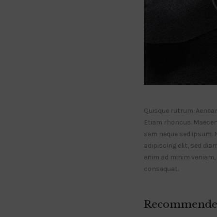
Quisque rutrum. Aenean i
Etiam rhoncus. Maecen
sem neque sed ipsum. 
adipiscing elit, sed di
enim ad minim veniam, q
consequat.
Recommende