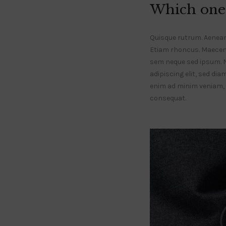
Which one 
Quisque rutrum. Aenean i
Etiam rhoncus. Maecen
sem neque sed ipsum. 
adipiscing elit, sed di
enim ad minim veniam, q
consequat.