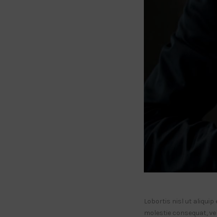
Lobortis nisl ut aliqui
molestie consequat, vel 