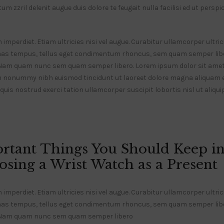
m zzril delenit augue duis dolore te feugait nulla facilisi ed ut perspi
mperdiet. Etiam ultricies nisi vel augue. Curabitur ullamcorper ultrici
as tempus, tellus eget condimentum rhoncus, sem quam semper liber
Nam quam nunc sem quam semper libero. Lorem ipsum dolor sit amet
am nonummy nibh euismod tincidunt ut laoreet dolore magna aliquam er
uis nostrud exerci tation ullamcorper suscipit lobortis nisl ut aliq
rtant Things You Should Keep i
sing a Wrist Watch as a Present
mperdiet. Etiam ultricies nisi vel augue. Curabitur ullamcorper ultrici
as tempus, tellus eget condimentum rhoncus, sem quam semper liber
 Nam quam nunc sem quam semper libero