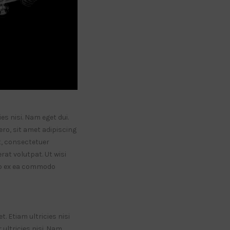
es nisi. Nam eget dui.
o, sit amet adipiscing
, consectetuer
at volutpat. Ut wisi
uip ex ea commodo
. Etiam ultricies nisi
 ultricies nisi. Nam