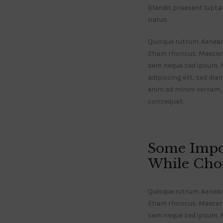
blandit praesent luptatu
natus.
Quisque rutrum. Aenean i
Etiam rhoncus. Maecen
sem neque sed ipsum. 
adipiscing elit, sed di
enim ad minim veniam, q
consequat.
Some Impo
While Choo
Quisque rutrum. Aenean i
Etiam rhoncus. Maecen
sem neque sed ipsum.