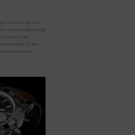
es nisi. Nam eget dui.
o, sit amet adipiscing
, consectetuer
at volutpat. Ut wisi
uip ex ea commodo