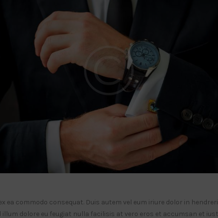
p ex ea commodo consequat. Duis autem vel eum iriure dolor in hendrerit
illum dolore eu feugiat nulla facilisis at vero eros et accumsan et ius