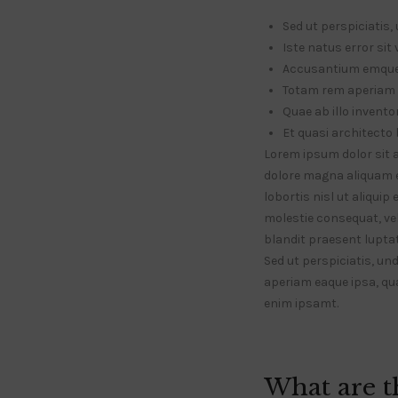
Sed ut perspiciatis
Iste natus error si
Accusantium emque
Totam rem aperiam 
Quae ab illo inventor
Et quasi architecto 
Lorem ipsum dolor sit 
dolore magna aliquam er
lobortis nisl ut aliqui
molestie consequat, vel 
blandit praesent lupta
Sed ut perspiciatis, u
aperiam eaque ipsa, qua
enim ipsamt.
What are t