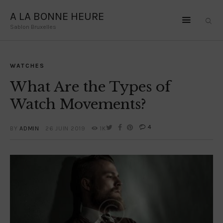
A LA BONNE HEURE
Sablon Bruxelles
A LA BONNE HEURE
Sablon Bruxelles
WATCHES
HOME
What Are the Types of
OLE LYNGGAARD
Watch Movements?
LA BRUNE ET LA
4
BY
ADMIN
26 JUIN 2019
1K
BLONDE
DODO JEWELRY
CONTACT