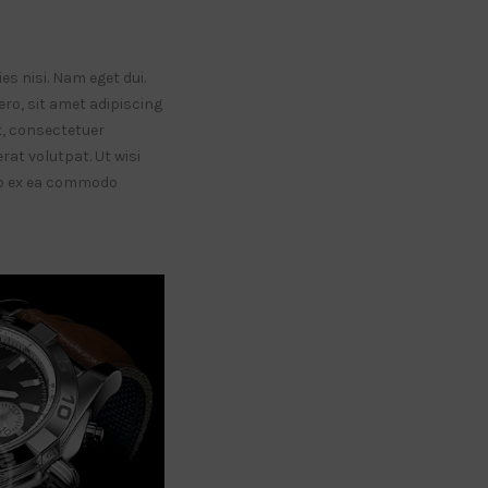
es nisi. Nam eget dui.
o, sit amet adipiscing
, consectetuer
at volutpat. Ut wisi
uip ex ea commodo