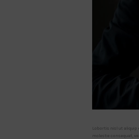
Lobortis nisl ut aliqui
molestie consequat, vel 