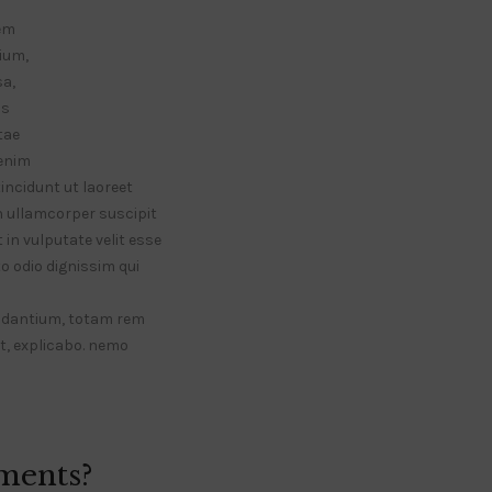
tem
ium,
sa,
is
tae
 enim
incidunt ut laoreet
n ullamcorper suscipit
 in vulputate velit esse
to odio dignissim qui
audantium, totam rem
nt, explicabo. nemo
ments?