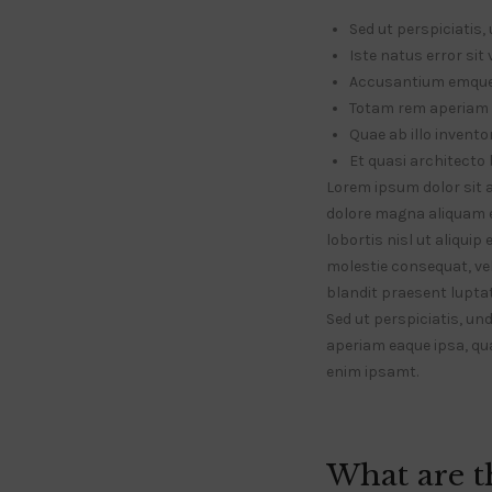
Sed ut perspiciatis
Iste natus error si
Accusantium emque
Totam rem aperiam 
Quae ab illo inventor
Et quasi architecto 
Lorem ipsum dolor sit 
dolore magna aliquam er
lobortis nisl ut aliqui
molestie consequat, vel 
blandit praesent lupta
Sed ut perspiciatis, u
aperiam eaque ipsa, qua
enim ipsamt.
What are t