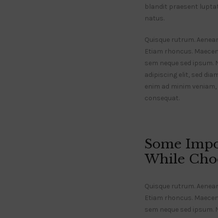
blandit praesent luptatu
natus.
Quisque rutrum. Aenean i
Etiam rhoncus. Maecen
sem neque sed ipsum. 
adipiscing elit, sed di
enim ad minim veniam, q
consequat.
Some Impo
While Choo
Quisque rutrum. Aenean i
Etiam rhoncus. Maecen
sem neque sed ipsum.