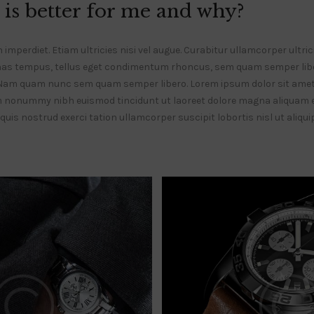
is better for me and why?
mperdiet. Etiam ultricies nisi vel augue. Curabitur ullamcorper ultrici
as tempus, tellus eget condimentum rhoncus, sem quam semper liber
Nam quam nunc sem quam semper libero. Lorem ipsum dolor sit amet
am nonummy nibh euismod tincidunt ut laoreet dolore magna aliquam er
uis nostrud exerci tation ullamcorper suscipit lobortis nisl ut aliq