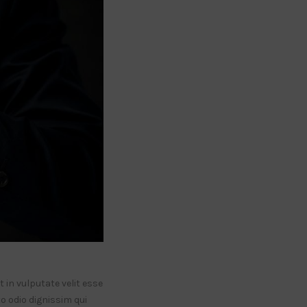
 in vulputate velit esse
to odio dignissim qui