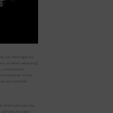
es nisi. Nam eget dui.
o, sit amet adipiscing
, consectetuer
at volutpat. Ut wisi
uip ex ea commodo
. Etiam ultricies nisi
 ultricies nisi. Nam