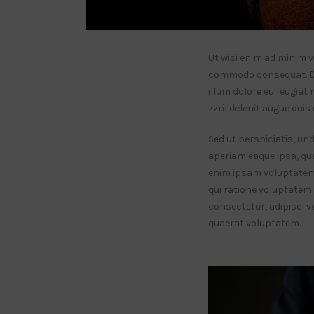
Ut wisi enim ad minim v
commodo consequat. Duis
illum dolore eu feugiat
zzril delenit augue duis d
Sed ut perspiciatis, u
aperiam eaque ipsa, qua
enim ipsam voluptatem, 
qui ratione voluptatem 
consectetur, adipisci 
quaerat voluptatem.