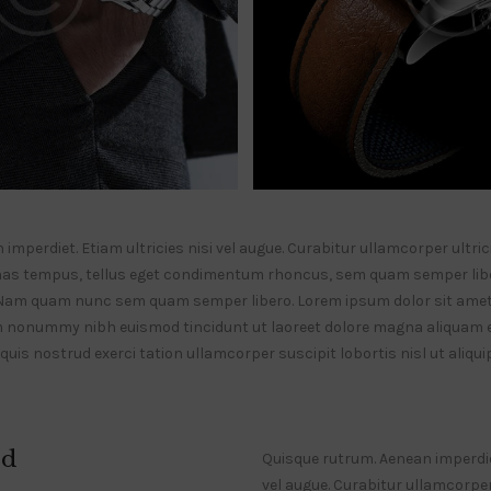
mperdiet. Etiam ultricies nisi vel augue. Curabitur ullamcorper ultrici
as tempus, tellus eget condimentum rhoncus, sem quam semper liber
Nam quam nunc sem quam semper libero. Lorem ipsum dolor sit amet
am nonummy nibh euismod tincidunt ut laoreet dolore magna aliquam er
uis nostrud exerci tation ullamcorper suscipit lobortis nisl ut aliq
d
Quisque rutrum. Aenean imperdiet
vel augue. Curabitur ullamcorper