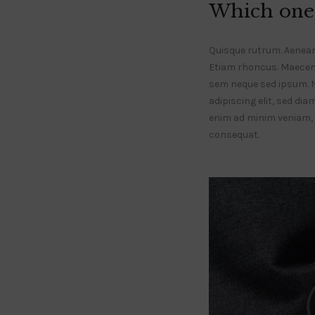
Which one 
Quisque rutrum. Aenean i
Etiam rhoncus. Maecen
sem neque sed ipsum. 
adipiscing elit, sed di
enim ad minim veniam, q
consequat.