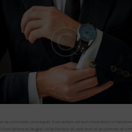
p ex ea commodo consequat. Duis autem vel eum iriure dolor in hendrerit
illum dolore eu feugiat nulla facilisis at vero eros et accumsan et ius