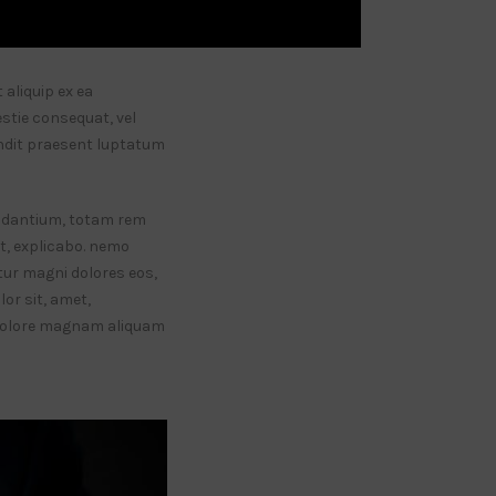
 aliquip ex ea
stie consequat, vel
landit praesent luptatum
audantium, totam rem
nt, explicabo. nemo
tur magni dolores eos,
or sit, amet,
t dolore magnam aliquam