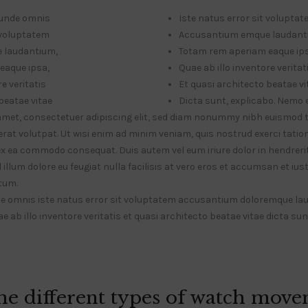
, unde omnis
Iste natus error sit volupta
t voluptatem
Accusantium emque laudant
 laudantium,
Totam rem aperiam eaque ip
eaque ipsa,
Quae ab illo inventore veritat
e veritatis
Et quasi architecto beatae vi
beatae vitae
Dicta sunt, explicabo. Nemo
amet, consectetuer adipiscing elit, sed diam nonummy nibh euismod t
at volutpat. Ut wisi enim ad minim veniam, quis nostrud exerci tatio
p ex ea commodo consequat. Duis autem vel eum iriure dolor in hendrerit
illum dolore eu feugiat nulla facilisis at vero eros et accumsan et ius
tum.
nde omnis iste natus error sit voluptatem accusantium doloremque l
e ab illo inventore veritatis et quasi architecto beatae vitae dicta su
he different types of watch move