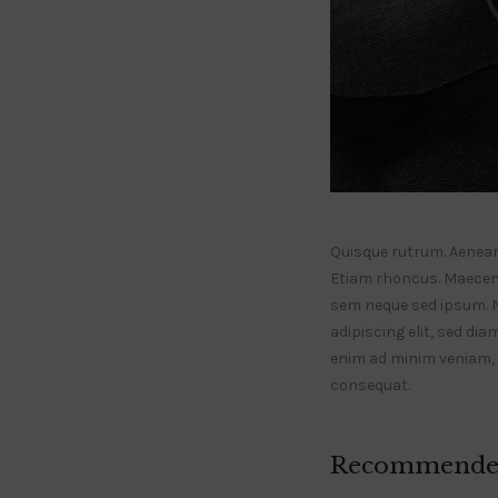
Quisque rutrum. Aenean i
Etiam rhoncus. Maecen
sem neque sed ipsum. 
adipiscing elit, sed di
enim ad minim veniam, q
consequat.
Recommende