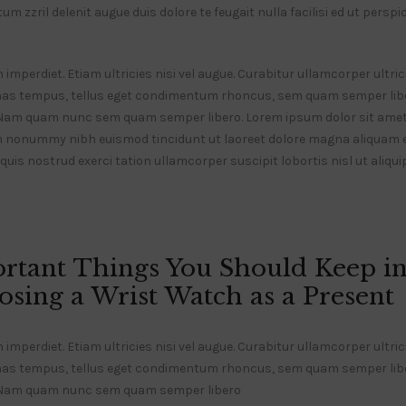
m zzril delenit augue duis dolore te feugait nulla facilisi ed ut perspi
mperdiet. Etiam ultricies nisi vel augue. Curabitur ullamcorper ultrici
as tempus, tellus eget condimentum rhoncus, sem quam semper liber
Nam quam nunc sem quam semper libero. Lorem ipsum dolor sit amet
am nonummy nibh euismod tincidunt ut laoreet dolore magna aliquam er
uis nostrud exerci tation ullamcorper suscipit lobortis nisl ut aliq
rtant Things You Should Keep i
sing a Wrist Watch as a Present
mperdiet. Etiam ultricies nisi vel augue. Curabitur ullamcorper ultrici
as tempus, tellus eget condimentum rhoncus, sem quam semper liber
 Nam quam nunc sem quam semper libero