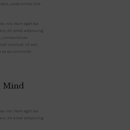
ciatis, unde omnis iste
es nisi. Nam eget dui.
o, sit amet adipiscing
, consectetuer
at volutpat. Ut wisi
uip ex ea commodo
n Mind
es nisi. Nam eget dui.
o, sit amet adipiscing