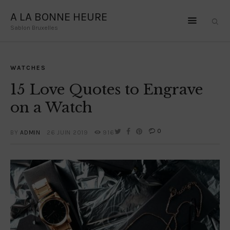
A LA BONNE HEURE
Sablon Bruxelles
A LA BONNE HEURE
Sablon Bruxelles
WATCHES
HOME
15 Love Quotes to Engrave
OLE LYNGGAARD
on a Watch
LA BRUNE ET LA
0
BY
ADMIN
26 JUIN 2019
916
BLONDE
DODO JEWELRY
CONTACT