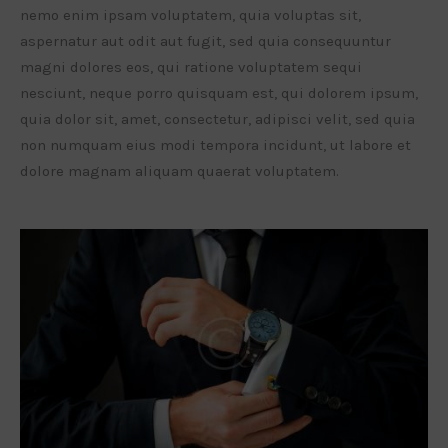
nemo enim ipsam voluptatem, quia voluptas sit,
aspernatur aut odit aut fugit, sed quia consequuntur
magni dolores eos, qui ratione voluptatem sequi
nesciunt, neque porro quisquam est, qui dolorem ipsum,
quia dolor sit, amet, consectetur, adipisci velit, sed quia
non numquam eius modi tempora incidunt, ut labore et
dolore magnam aliquam quaerat voluptatem.