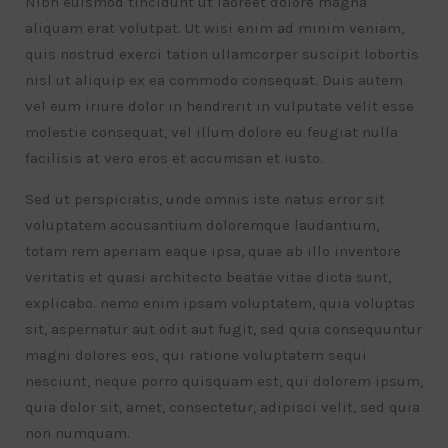
Nibh euismod tincidunt ut laoreet dolore magna
aliquam erat volutpat. Ut wisi enim ad minim veniam,
quis nostrud exerci tation ullamcorper suscipit lobortis
nisl ut aliquip ex ea commodo consequat. Duis autem
vel eum iriure dolor in hendrerit in vulputate velit esse
molestie consequat, vel illum dolore eu feugiat nulla
facilisis at vero eros et accumsan et iusto.
Sed ut perspiciatis, unde omnis iste natus error sit
voluptatem accusantium doloremque laudantium,
totam rem aperiam eaque ipsa, quae ab illo inventore
veritatis et quasi architecto beatae vitae dicta sunt,
explicabo. nemo enim ipsam voluptatem, quia voluptas
sit, aspernatur aut odit aut fugit, sed quia consequuntur
magni dolores eos, qui ratione voluptatem sequi
nesciunt, neque porro quisquam est, qui dolorem ipsum,
quia dolor sit, amet, consectetur, adipisci velit, sed quia
non numquam.