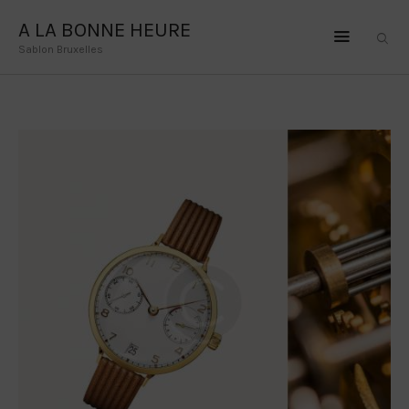
A LA BONNE HEURE
Sablon Bruxelles
A LA BONNE HEURE
Sablon Bruxelles
HOME
OLE LYNGGAARD
LA BRUNE ET LA
BLONDE
DODO JEWELRY
CONTACT